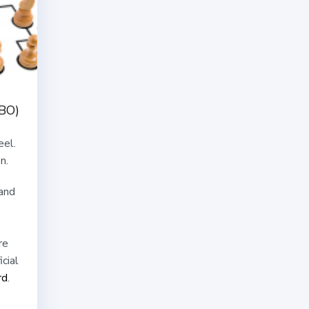
UBO)
eel.
n.
land
re
cial
rd
.