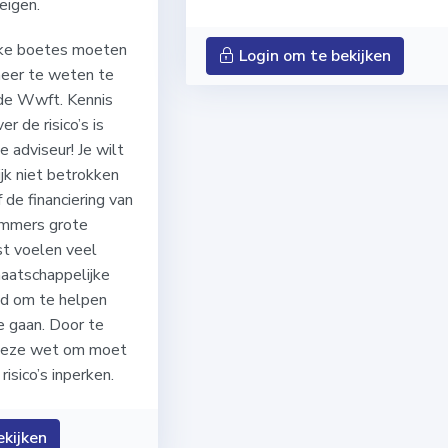
eigen.
jke boetes moeten
Login om te bekijken
meer te weten te
de Wwft. Kennis
r de risico’s is
e adviseur! Je wilt
ijk niet betrokken
f de financiering van
 immers grote
st voelen veel
aatschappelijke
id om te helpen
 gaan. Door te
deze wet om moet
risico’s inperken.
ekijken