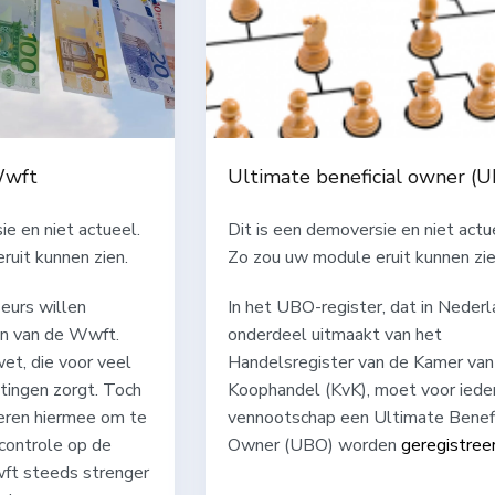
Wwft
Ultimate beneficial owner (
ie en niet actueel.
Dit is een demoversie en niet actu
uit kunnen zien.
Zo zou uw module eruit kunnen zie
eurs willen
In het UBO-register, dat in Neder
en van de Wwft.
onderdeel uitmaakt van het
wet, die voor veel
Handelsregister van de Kamer van
tingen zorgt. Toch
Koophandel (KvK), moet voor iede
eren hiermee om te
vennootschap een Ultimate Benefi
controle op de
Owner (UBO) worden
geregistree
ft steeds strenger